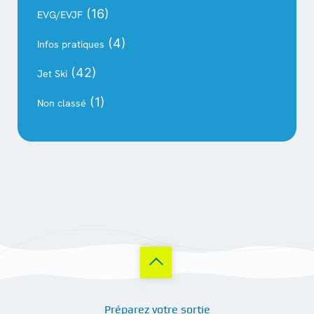
(16)
EVG/EVJF
(4)
Infos pratiques
(42)
Jet Ski
(1)
Non classé
Préparez votre sortie