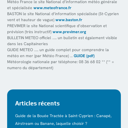
Météo France le site National d’information météo générale
et spécialisée
www.meteofrance.fr
BASTON le site National d’information spécialisée (St-Cyprien
vent et hauteur de vague)
www.baston.fr
PREVIMER le site National scientifique d’observation et
prévision (très instructif)
www.previmer.org
BULLETIN METEO officiel ….. un bulletin est également visible
dans les Capitaineries
GUIDE METEO ….. un guide complet pour comprendre la
météo en mer (par Météo France) …
GUIDE (pdf)
Météorologie nationale par téléphone: 08 36 68 02 ** (** =
numero du département)
Articles récents
Guide de la Bouée Tractée à Saint-Cyprien : Canapé,
Airstream ou Banane, laquelle choisir ?