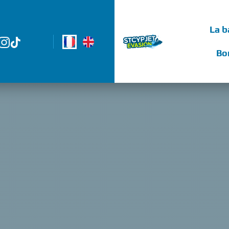
La b
Bo