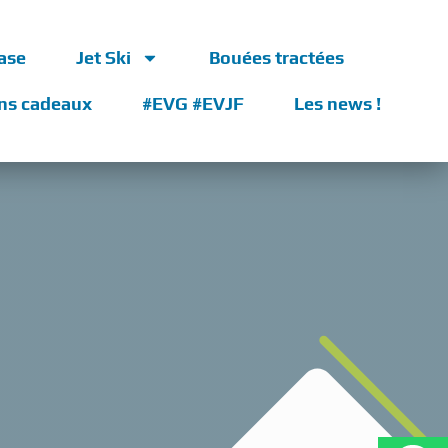
ase
Jet Ski
Bouées tractées
ns cadeaux
#EVG #EVJF
Les news !