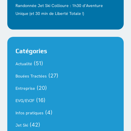
Randonnée Jet Ski Collioure : 1h30 d’Aventure
Unique (et 30 min de Liberté Totale !)
Catégories
(51)
Actualité
(27)
Bouées Tractées
(20)
Entreprise
(16)
EVG/EVJF
(4)
Infos pratiques
(42)
Jet Ski