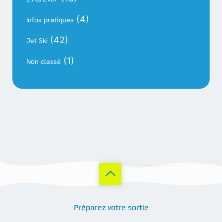
(4)
Infos pratiques
(42)
Jet Ski
(1)
Non classé
Préparez votre sortie